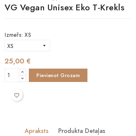
VG Vegan Unisex Eko T-Krekls
Izmērs: XS
25,00 €
Pievienot Grozam
favorite_border
Apraksts
Produkta Detaļas