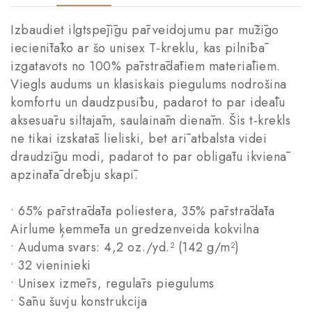
Izbaudiet ilgtspējīgu pārveidojumu par mūžīgo
iecienītāko ar šo unisex T-kreklu, kas pilnībā
izgatavots no 100% pārstrādātiem materiāliem.
Viegls audums un klasiskais piegulums nodrošina
komfortu un daudzpusību, padarot to par ideālu
aksesuāru siltajām, saulainām dienām. Šis t-krekls
ne tikai izskatās lieliski, bet arī atbalsta videi
draudzīgu modi, padarot to par obligātu ikvienā
apzinātā drēbju skapī.
• 65% pārstrādāta poliestera, 35% pārstrādāta
Airlume ķemmēta un gredzenveida kokvilna
• Auduma svars: 4,2 oz./yd.² (142 g/m²)
• 32 vieninieki
• Unisex izmērs, regulārs piegulums
• Sānu šuvju konstrukcija