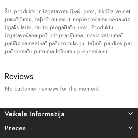
Šis produkts ir izgatavots īpaši jums, tiklīdz veicat
pasūtījumu, tāpēc mums ir nepieciešams nedaudz
ilgāks laiks, lai to piegādātu jums. Produktu
izgatavošana pēc pieprasījuma, nevis vairumā
palīdz samazināt pārprodukciju, tāpēc paldies par
pārdomātu pirkuma lēmumu pieņemšanu!
Reviews
No customer reviews for the moment.
Veikala Informācija
Preces