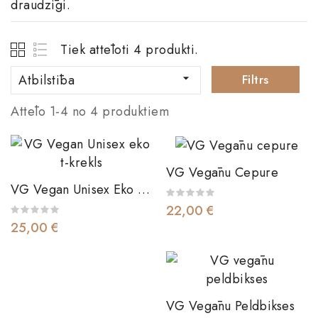
draudzīgi.
Tiek attēloti 4 produkti.
Atbilstība

Filtrs
Attēlo 1-4 no 4 produktiem
VG Vegānu Cepure
VG Vegan Unisex Eko T-
Krekls
22,00 €
25,00 €
VG Vegānu Peldbikses