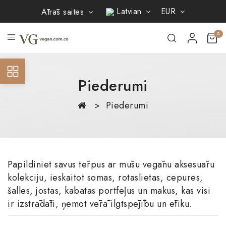
×
×
×
Latvian
EUR
Ātrās saites
×
Pievienot vēlamo produktu
Create wishlist
((modalTitle))
Ienākt
sarakstam
0
((confirmMessage))
You need to be logged in to save products in your wishlist.
Wishlist name
Create new list
add_circle_outline
Atsaukt
((cancelText))
Ienākt
Piederumi
((modalDeleteText))
Atsaukt
Piederumi
Create wishlist
Papildiniet savus tērpus ar mūsu vegānu aksesuāru
kolekciju, ieskaitot somas, rotaslietas, cepures,
šalles, jostas, kabatas portfeļus un makus, kas visi
ir izstrādāti, ņemot vērā ilgtspējību un ētiku.