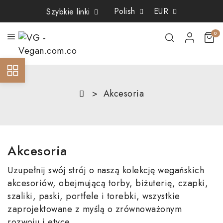
×
×
×
×
Polish
EUR
Szybkie linki
Add to wishlist
((title))
((modalTitle))
Sign in
0
((confirmMessage))
You need to be logged in to save products in your wishlist.
((label))
Create new list
add_circle_outline
((cancelText))
((cancelText))
((loginText))
Akcesoria
((modalDeleteText))
((cancelText))
((createText))
Akcesoria
Uzupełnij swój strój o naszą kolekcję wegańskich
akcesoriów, obejmującą torby, biżuterię, czapki,
szaliki, paski, portfele i torebki, wszystkie
zaprojektowane z myślą o zrównoważonym
rozwoju i etyce.