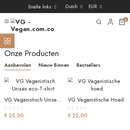
×
×
×
×
Dutch
EUR
Snelle links
Add to wishlist
((title))
((modalTitle))
Sign in
0
((confirmMessage))
You need to be logged in to save products in your wishlist.
((label))
Create new list
add_circle_outline
((cancelText))
((cancelText))
((loginText))
Onze Producten
((modalDeleteText))
((cancelText))
((createText))
Aanbevolen
Nieuw Binnen
Bestsellers
VG Veganistisch Unisex
VG Veganistische Hoed
Eco-T-Shirt
€ 25,00
€ 22,00