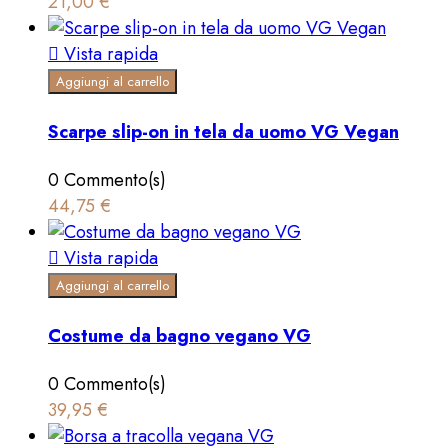
21,00 €

Vista rapida
Aggiungi al carrello
Scarpe slip-on in tela da uomo VG Vegan
0 Commento(s)
44,75 €

Vista rapida
Aggiungi al carrello
Costume da bagno vegano VG
0 Commento(s)
39,95 €