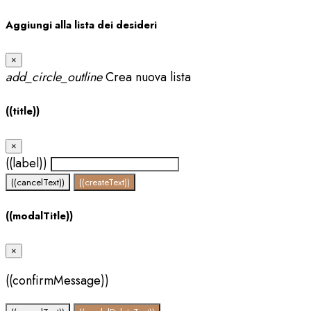
Aggiungi alla lista dei desideri
×
add_circle_outline
Crea nuova lista
((title))
×
((label))
((cancelText))
((createText))
((modalTitle))
×
((confirmMessage))