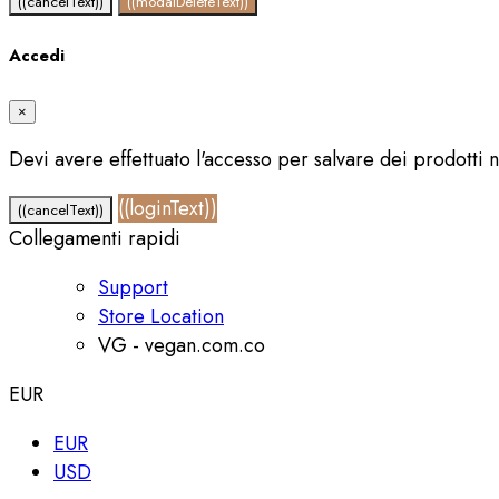
((cancelText))
((modalDeleteText))
Accedi
×
Devi avere effettuato l'accesso per salvare dei prodotti ne
((loginText))
((cancelText))
Collegamenti rapidi
Support
Store Location
VG - vegan.com.co
EUR
EUR
USD