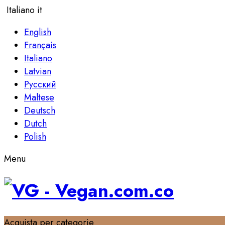
Italiano
it
English
Français
Italiano
Latvian
Русский
Maltese
Deutsch
Dutch
Polish
Menu
Acquista per categorie