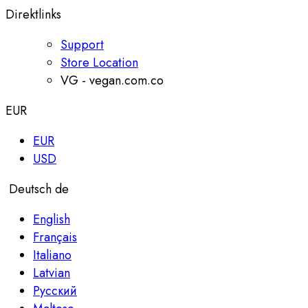
Direktlinks
Support
Store Location
VG - vegan.com.co
EUR
EUR
USD
Deutsch
de
English
Français
Italiano
Latvian
Русский