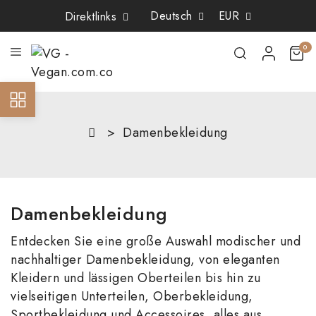
×
×
×
×
Deutsch
EUR
Direktlinks
Add to wishlist
((title))
((modalTitle))
Sign in
0
((confirmMessage))
You need to be logged in to save products in your wishlist.
((label))
Create new list
add_circle_outline
((cancelText))
((cancelText))
((loginText))
Damenbekleidung
((modalDeleteText))
((cancelText))
((createText))
Damenbekleidung
Entdecken Sie eine große Auswahl modischer und
nachhaltiger Damenbekleidung, von eleganten
Kleidern und lässigen Oberteilen bis hin zu
vielseitigen Unterteilen, Oberbekleidung,
Sportbekleidung und Accessoires, alles aus